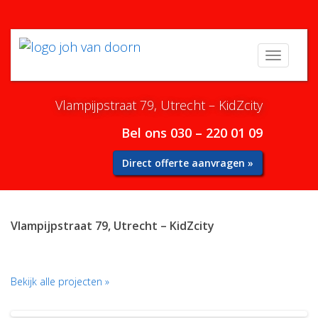
Menu
Vlampijpstraat 79, Utrecht – KidZcity
Bel ons 030 – 220 01 09
Direct offerte aanvragen »
Vlampijpstraat 79, Utrecht – KidZcity
Bekijk alle projecten »